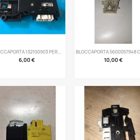
Anteprima
Anteprima


CCAPORTA 132100903 PER...
BLOCCAPORTA 5600057948 C
6,00 €
10,00 €