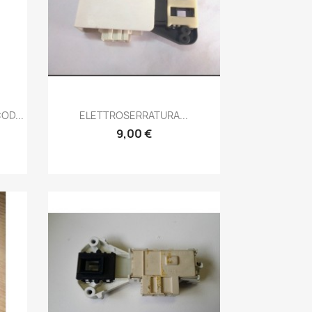
Anteprima

OD...
ELETTROSERRATURA...
9,00 €