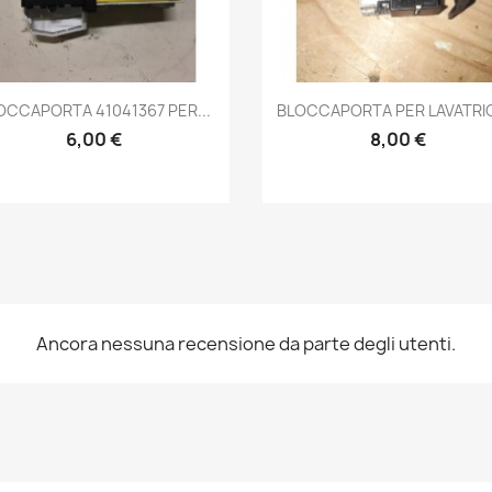
Anteprima
Anteprima


OCCAPORTA 41041367 PER...
BLOCCAPORTA PER LAVATRIC
6,00 €
8,00 €
Ancora nessuna recensione da parte degli utenti.