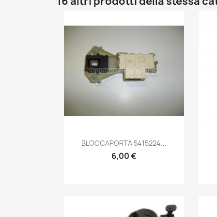
16 altri prodotti della stessa c
Anteprima

BLOCCAPORTA 5415224...
6,00 €