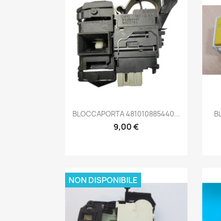
Anteprima

BLOCCAPORTA 481010885440...
B
9,00 €
NON DISPONIBILE