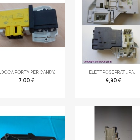
Anteprima
Anteprima


LOCCA PORTA PER CANDY...
ELETTROSERRATURA...
7,00 €
9,90 €