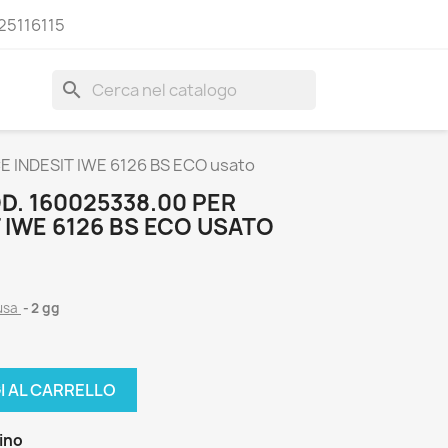
25116115
search
 INDESIT IWE 6126 BS ECO usato
. 160025338.00 PER
T IWE 6126 BS ECO USATO
lusa
2 gg
I AL CARRELLO
zino