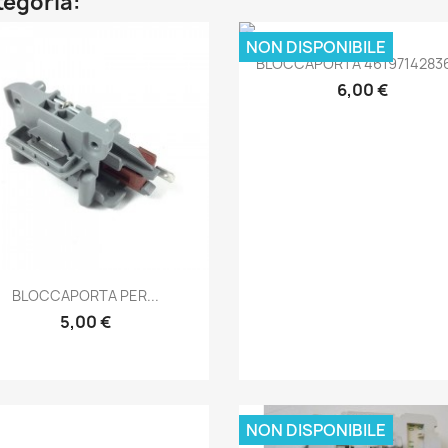
ategoria:
NON DISPONIBILE
Anteprima

BLOCCAPORTA 461971428361
6,00 €
Anteprima

BLOCCAPORTA PER...
5,00 €
NON DISPONIBILE