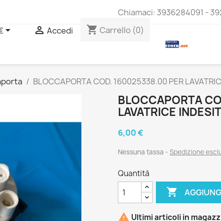
Chiamaci:
3936284091 - 39
shopping_cart


Carrello
(0)
€
Accedi
aporta
BLOCCAPORTA COD. 160025338.00 PER LAVATRICE
BLOCCAPORTA COD
LAVATRICE INDESI
6,00 €
Nessuna tassa
Spedizione esc
Quantità

AGGIUNG

Ultimi articoli in magaz