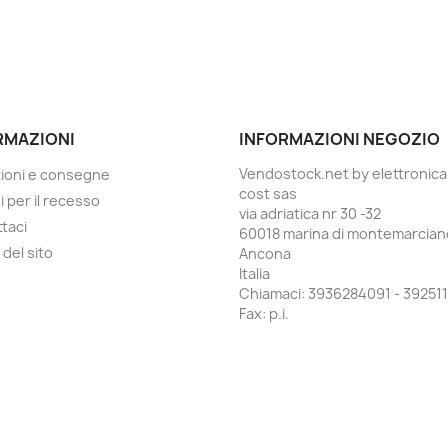
RMAZIONI
INFORMAZIONI NEGOZIO
Vendostock.net by elettronica
ioni e consegne
cost sas
i per il recesso
via adriatica nr 30 -32
taci
60018 marina di montemarcian
del sito
Ancona
Italia
Chiamaci:
3936284091 - 392511
Fax:
p.i.