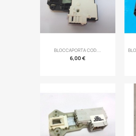
Anteprima

BLOCCAPORTA COD....
BLO
6,00 €