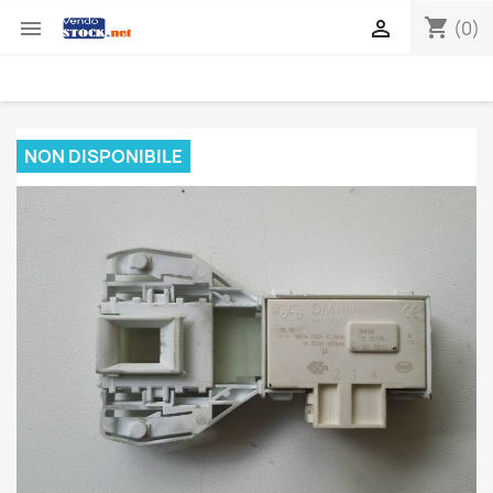
shopping_cart


(0)
NON DISPONIBILE