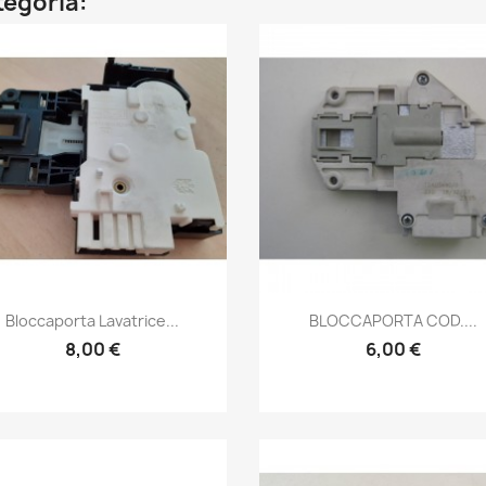
ategoria:
Anteprima
Anteprima


Bloccaporta Lavatrice...
BLOCCAPORTA COD....
8,00 €
6,00 €