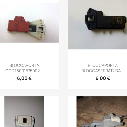
Anteprima
Anteprima


BLOCCAPORTA
BLOCCAPORTA
COD.16001575902...
BLOCCASERRATURA...
6,00 €
6,00 €