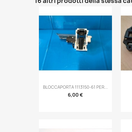
16 altri prodotti della stessa c
Anteprima

BLOCCAPORTA 1113150-61 PER...
6,00 €