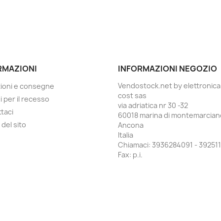
RMAZIONI
INFORMAZIONI NEGOZIO
Vendostock.net by elettronica
ioni e consegne
cost sas
i per il recesso
via adriatica nr 30 -32
taci
60018 marina di montemarcian
del sito
Ancona
Italia
Chiamaci:
3936284091 - 392511
Fax:
p.i.