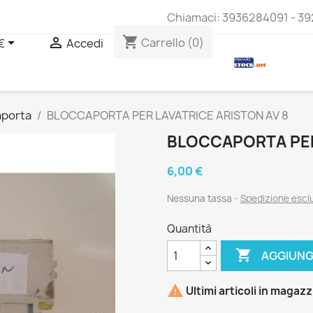
Chiamaci:
3936284091 - 39
shopping_cart


Carrello
(0)
€
Accedi
aporta
BLOCCAPORTA PER LAVATRICE ARISTON AV 8
BLOCCAPORTA PER
6,00 €
Nessuna tassa
Spedizione esc
Quantità

AGGIUNG

Ultimi articoli in magaz