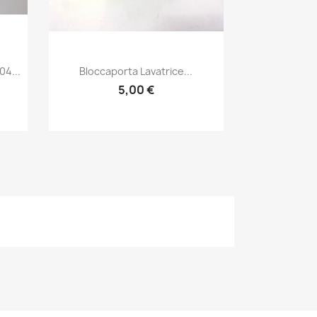
Anteprima

4...
Bloccaporta Lavatrice...
5,00 €