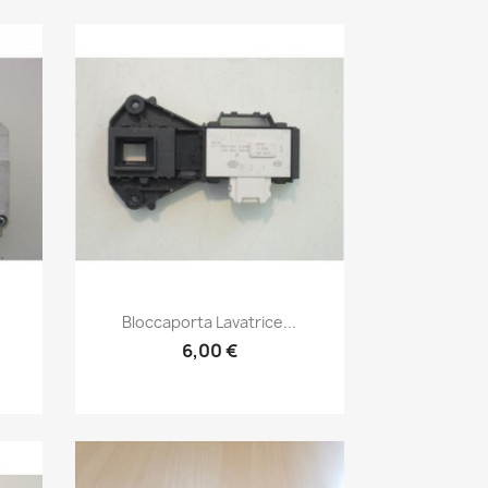
Anteprima

Bloccaporta Lavatrice...
6,00 €