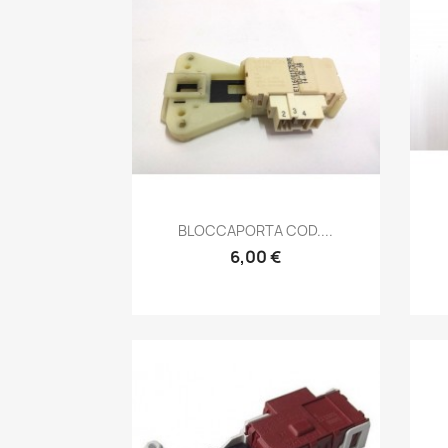
Anteprima

BLOCCAPORTA COD....
6,00 €