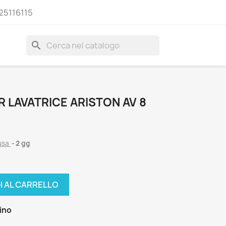
25116115
search
 LAVATRICE ARISTON AV 8
lusa
2 gg
I AL CARRELLO
zino