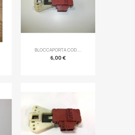
Anteprima

BLOCCAPORTA COD....
6,00 €