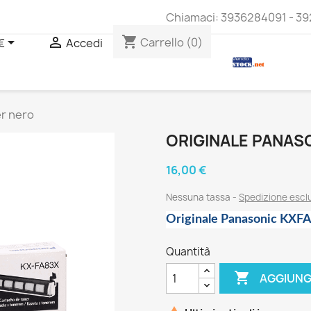
Chiamaci:
3936284091 - 39
shopping_cart


Carrello
(0)
€
Accedi
r nero
ORIGINALE PANAS
16,00 €
Nessuna tassa
Spedizione esc
Originale Panasonic KXF
Quantità

AGGIUNG