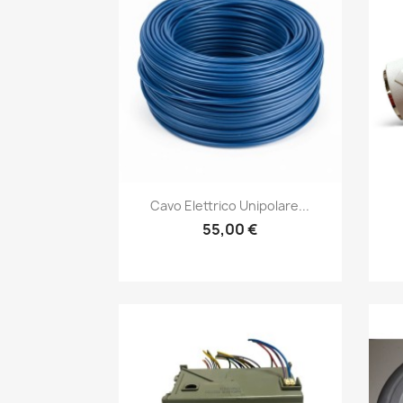
Anteprima

Cavo Elettrico Unipolare...
55,00 €