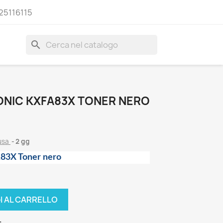
25116115
search
ONIC KXFA83X TONER NERO
lusa
2 gg
A83X Toner nero
I AL CARRELLO