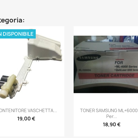
ategoria:
 DISPONIBILE
Anteprima
Anteprima


ONTENITORE VASCHETTA...
TONER SAMSUNG ML+6000
Per...
19,00 €
18,90 €