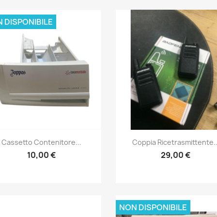
 DISPONIBILE
Anteprima
Anteprima


Cassetto Contenitore...
Coppia Ricetrasmittente..
10,00 €
29,00 €
NON DISPONIBILE