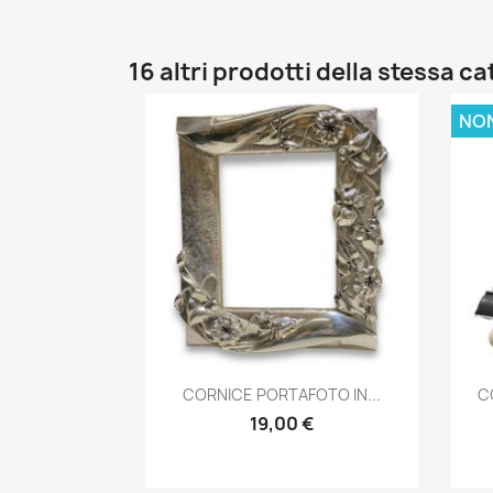
16 altri prodotti della stessa c
NON
Anteprima

CORNICE PORTAFOTO IN...
C
19,00 €