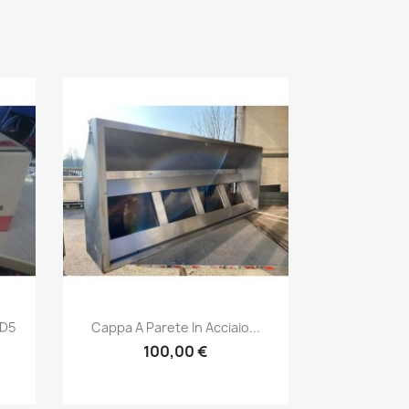
Anteprima

D5
Cappa A Parete In Acciaio...
100,00 €