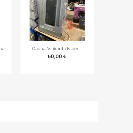
Anteprima

a...
Cappa Aspirante Faber...
60,00 €