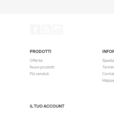
Facebook
Rss
Instagram
PRODOTTI
INFO
Offerte
Spediz
Nuovi prodotti
Termin
Più venduti
Contat
Mappa 
IL TUO ACCOUNT