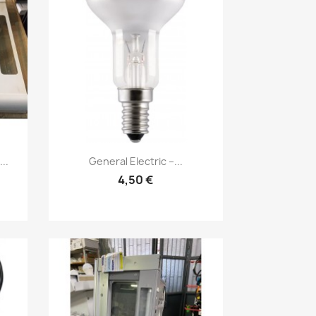
Anteprima

..
General Electric –...
4,50 €