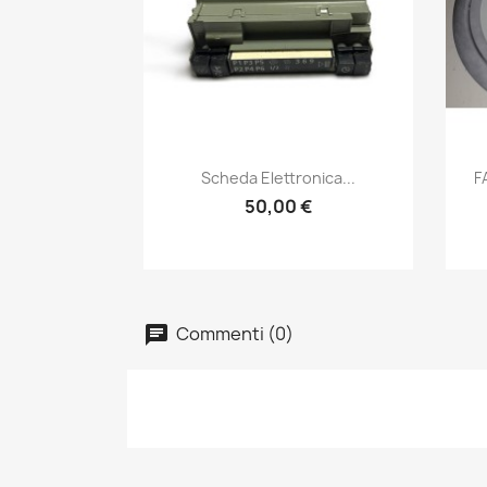
Anteprima

Scheda Elettronica...
F
50,00 €
Commenti (0)