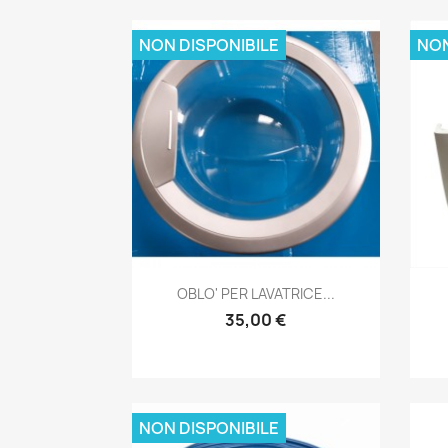
NON DISPONIBILE
NON
Anteprima

OBLO' PER LAVATRICE...
35,00 €
NON DISPONIBILE