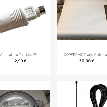
Anteprima
Anteprima


Adattatore Tastiera PC...
COPERCHIO Piano Cottura.
2,99 €
30,00 €