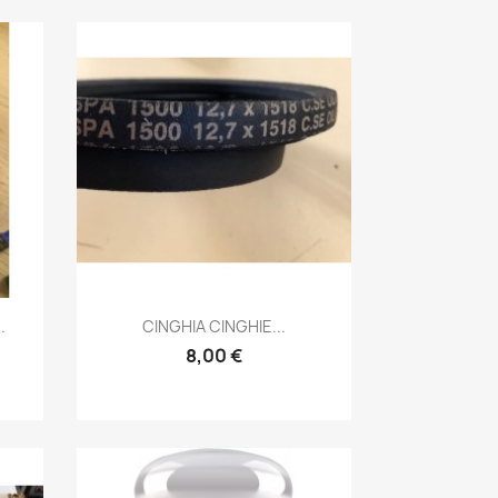
Anteprima

.
CINGHIA CINGHIE...
8,00 €