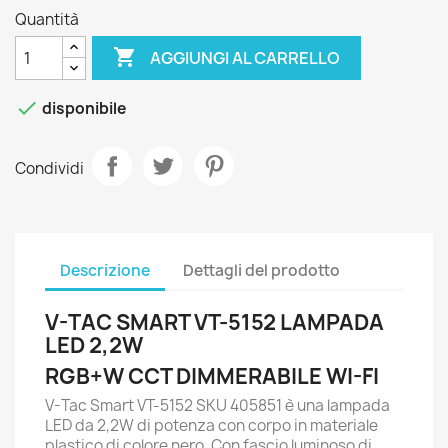
Quantità

AGGIUNGI AL CARRELLO

disponibile
Condividi
Descrizione
Dettagli del prodotto
V-TAC SMART VT-5152 LAMPADA
LED 2,2W
RGB+W CCT DIMMERABILE WI-FI
V-Tac Smart VT-5152 SKU 405851 è una lampada
LED da 2,2W di potenza con corpo in materiale
plastico di colore nero. Con fascio luminoso di