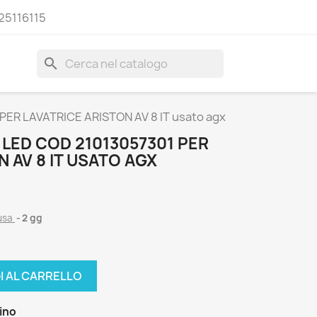
25116115
search
ER LAVATRICE ARISTON AV 8 IT usato agx
LED COD 21013057301 PER
N AV 8 IT USATO AGX
lusa
2 gg
I AL CARRELLO
zino