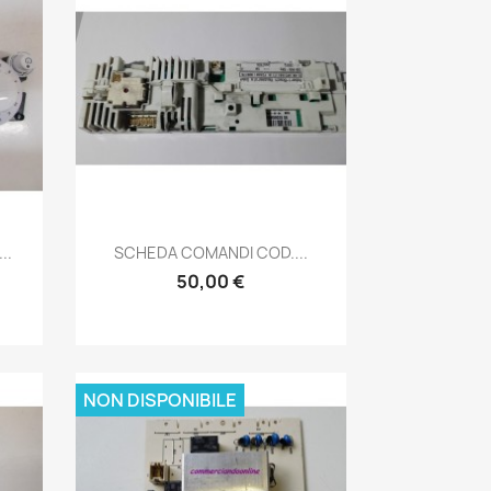
Anteprima

..
SCHEDA COMANDI COD....
50,00 €
NON DISPONIBILE