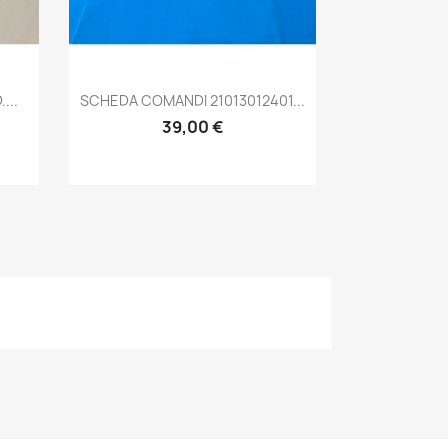
Anteprima

...
SCHEDA COMANDI 21013012401...
39,00 €