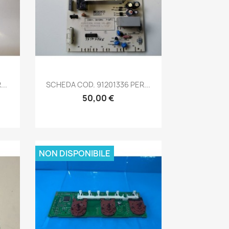
Anteprima

..
SCHEDA COD. 91201336 PER...
50,00 €
NON DISPONIBILE