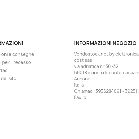
RMAZIONI
INFORMAZIONI NEGOZIO
Vendostock.net by elettronica
ioni e consegne
cost sas
i per il recesso
via adriatica nr 30 -32
taci
60018 marina di montemarcian
del sito
Ancona
Italia
Chiamaci:
3936284091 - 392511
Fax:
p.i.