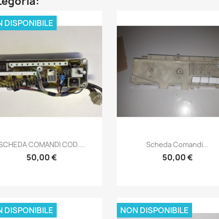
ategoria:
 DISPONIBILE
Anteprima
Anteprima


SCHEDA COMANDI COD....
Scheda Comandi...
50,00 €
50,00 €
 DISPONIBILE
NON DISPONIBILE