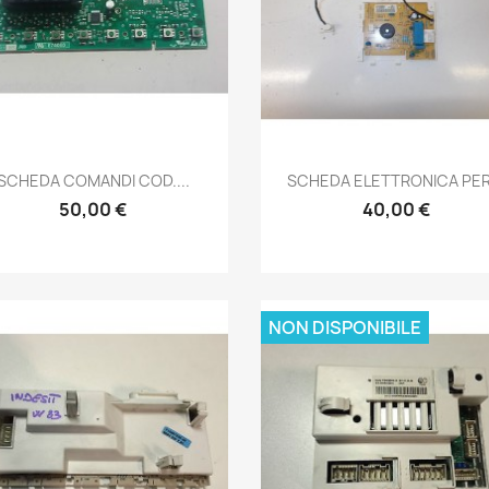
Anteprima
Anteprima


SCHEDA COMANDI COD....
SCHEDA ELETTRONICA PER.
50,00 €
40,00 €
NON DISPONIBILE