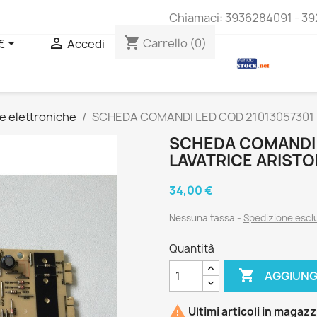
Chiamaci:
3936284091 - 39
shopping_cart


Carrello
(0)
€
Accedi
e elettroniche
SCHEDA COMANDI LED COD 21013057301 P
SCHEDA COMANDI 
LAVATRICE ARISTO
34,00 €
Nessuna tassa
Spedizione esc
Quantità

AGGIUNG

Ultimi articoli in magaz