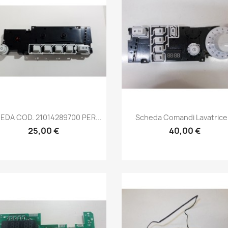
Anteprima
Anteprima


EDA COD. 21014289700 PER...
Scheda Comandi Lavatrice.
25,00 €
40,00 €