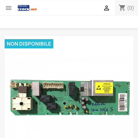
shopping_cart


(0)
NON DISPONIBILE