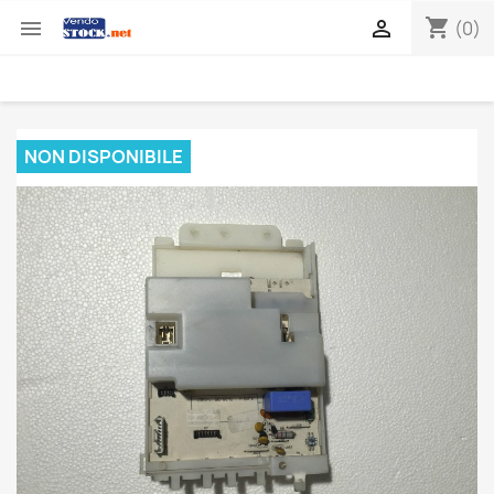
shopping_cart


(0)
NON DISPONIBILE