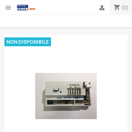
shopping_cart


(0)
NON DISPONIBILE