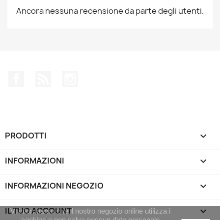
Ancora nessuna recensione da parte degli utenti.
Facebook
Rss
Instagram
PRODOTTI

INFORMAZIONI

INFORMAZIONI NEGOZIO
keyboard_arrow_down
IL TUO ACCOUNT

Vi informiamo che il nostro negozio online utilizza i
cookies e non salva nessun dato personale