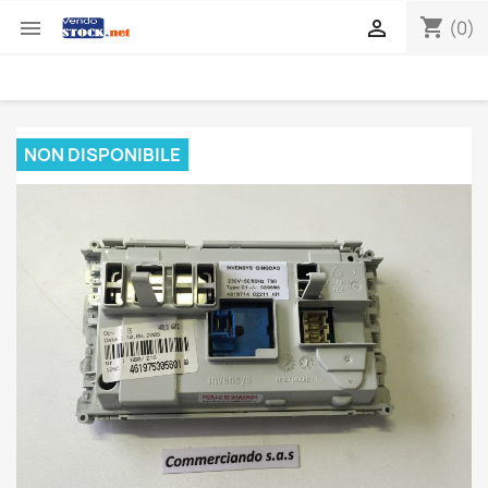
shopping_cart


(0)
NON DISPONIBILE