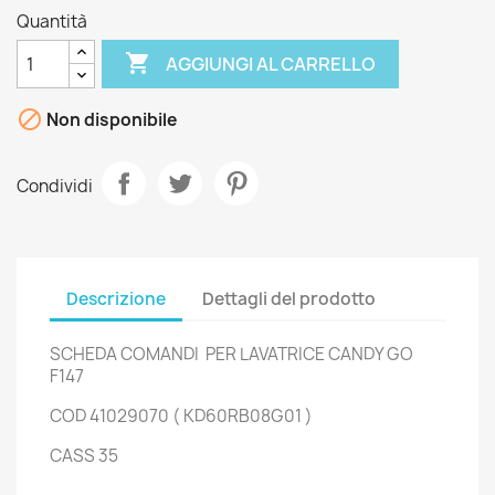
Quantità

AGGIUNGI AL CARRELLO

Non disponibile
Condividi
Descrizione
Dettagli del prodotto
SCHEDA COMANDI PER LAVATRICE CANDY GO
F147
COD 41029070 ( KD60RB08G01 )
CASS 35