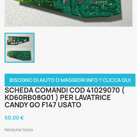
BISOGNO DI AIUTO O MAGGIORI INFO ? CLICCA QUI
SCHEDA COMANDI COD 41029070 (
KD60RB08G01 ) PER LAVATRICE
CANDY GO F147 USATO
50,00 €
Nessuna tassa