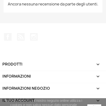
Ancora nessuna recensione da parte degli utenti.
Facebook
Rss
Instagram
PRODOTTI

INFORMAZIONI

INFORMAZIONI NEGOZIO
keyboard_arrow_down
IL TUO ACCOUNT

Vi informiamo che il nostro negozio online utilizza i
cookies e non salva nessun dato personale