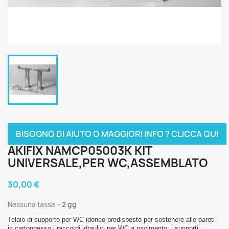
BISOGNO DI AIUTO O MAGGIORI INFO ? CLICCA QUI
AKIFIX NAMCP05003K KIT
UNIVERSALE,PER WC,ASSEMBLATO
30,00 €
Nessuna tassa
2 gg
Telaio di supporto per WC idoneo predisposto per sostenere alle pareti
in cartongesso i raccordi idraulici per WC a pavimento; i supporti