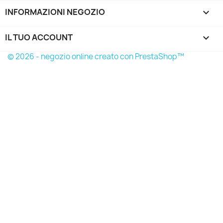
INFORMAZIONI NEGOZIO
keyboard_arrow_down
IL TUO ACCOUNT

© 2026 - negozio online creato con PrestaShop™