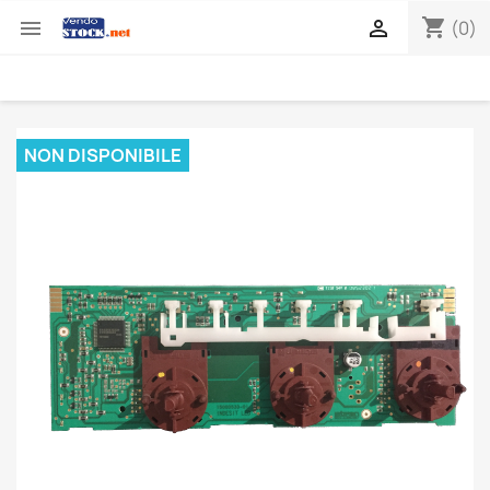
shopping_cart


(0)
NON DISPONIBILE