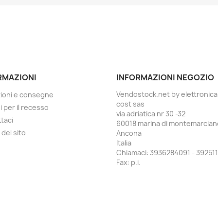
RMAZIONI
INFORMAZIONI NEGOZIO
Vendostock.net by elettronica
ioni e consegne
cost sas
i per il recesso
via adriatica nr 30 -32
taci
60018 marina di montemarcian
del sito
Ancona
Italia
Chiamaci:
3936284091 - 392511
Fax:
p.i.