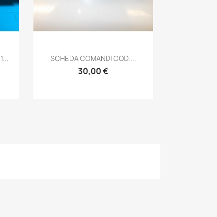
Anteprima

...
SCHEDA COMANDI COD....
30,00 €