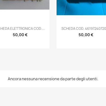
Anteprima
Anteprima


HEDA ELETTRONICA COD....
SCHEDA COD. 461972407201
50,00 €
50,00 €
Ancora nessuna recensione da parte degli utenti.