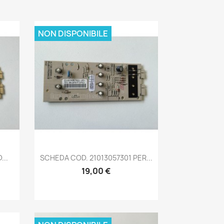
NON DISPONIBILE
Anteprima

..
SCHEDA COD. 21013057301 PER...
19,00 €