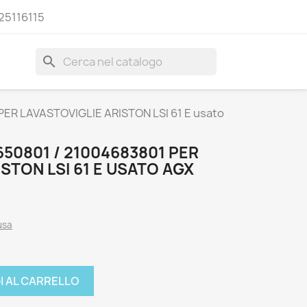
25116115
search
ER LAVASTOVIGLIE ARISTON LSI 61 E usato
50801 / 21004683801 PER
ISTON LSI 61 E USATO AGX
usa
I AL CARRELLO