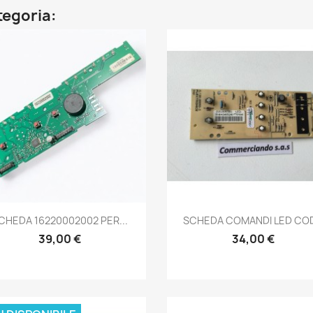
ategoria:
Anteprima
Anteprima


CHEDA 16220002002 PER...
SCHEDA COMANDI LED COD.
39,00 €
34,00 €