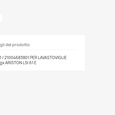
gli del prodotto
 / 21004683801 PER LAVASTOVIGLIE
agx ARISTON LSI 61 E