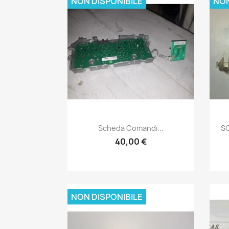
NON DISPONIBILE
NON
Anteprima

Scheda Comandi...
SC
40,00 €
NON DISPONIBILE