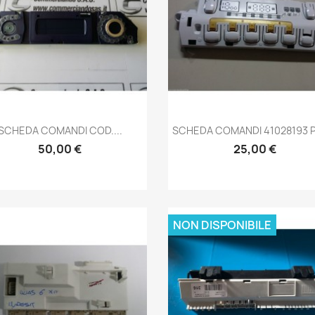
Anteprima
Anteprima


SCHEDA COMANDI COD....
SCHEDA COMANDI 41028193 P
50,00 €
25,00 €
NON DISPONIBILE