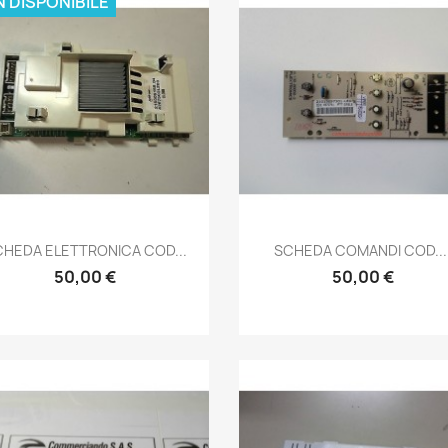
 DISPONIBILE
Anteprima
Anteprima


HEDA ELETTRONICA COD...
SCHEDA COMANDI COD...
50,00 €
50,00 €