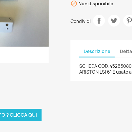

Non disponibile
Condividi
Descrizione
Detta
SCHEDA COD. 452650801
ARISTON LSI 61 E usato 
FO ? CLICCA QUI