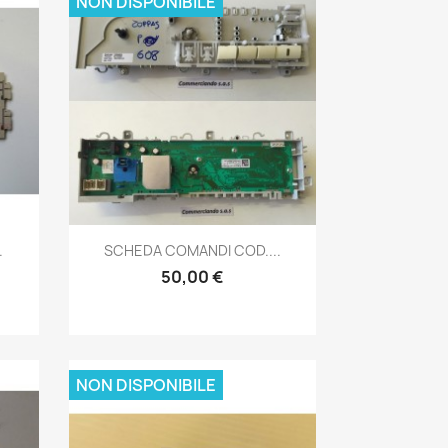
NON DISPONIBILE
Anteprima

.
SCHEDA COMANDI COD....
50,00 €
NON DISPONIBILE