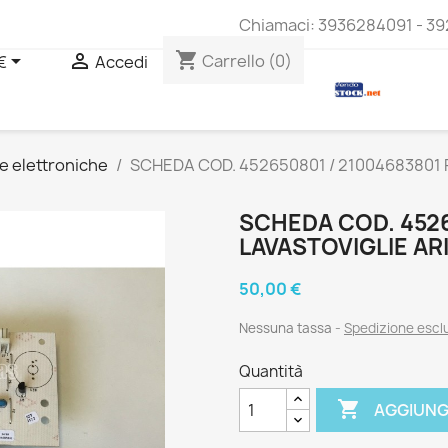
Chiamaci:
3936284091 - 39
shopping_cart


Carrello
(0)
€
Accedi
e elettroniche
SCHEDA COD. 452650801 / 21004683801 P
SCHEDA COD. 4526
LAVASTOVIGLIE AR
50,00 €
Nessuna tassa
Spedizione escl
Quantità

AGGIUNG