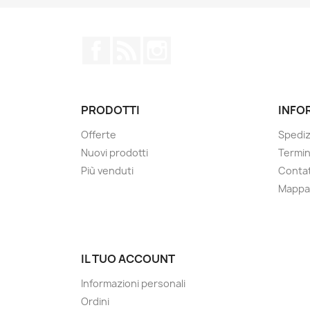
Facebook
Rss
Instagram
PRODOTTI
INFO
Offerte
Spediz
Nuovi prodotti
Termin
Più venduti
Contat
Mappa 
IL TUO ACCOUNT
Informazioni personali
Ordini