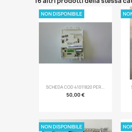
16 altri prodotti della stessa c
NON DISPONIBILE
NON
Anteprima

SCHEDA COD 41011820 PER...
50,00 €
NON DISPONIBILE
NON