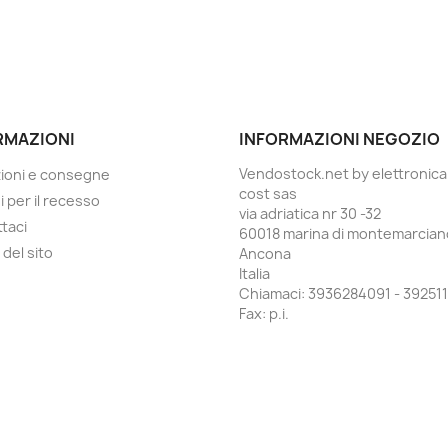
RMAZIONI
INFORMAZIONI NEGOZIO
Vendostock.net by elettronica
ioni e consegne
cost sas
i per il recesso
via adriatica nr 30 -32
taci
60018 marina di montemarcian
del sito
Ancona
Italia
Chiamaci:
3936284091 - 392511
Fax:
p.i.