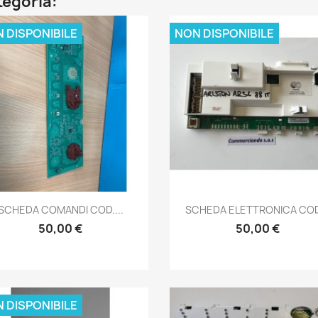
ategoria:
 DISPONIBILE
NON DISPONIBILE
Anteprima
Anteprima


SCHEDA COMANDI COD....
SCHEDA ELETTRONICA COD
50,00 €
50,00 €
 DISPONIBILE