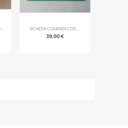
Anteprima

..
SCHEDA COMANDI COD....
39,00 €