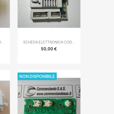
Anteprima

...
SCHEDA ELETTRONICA COD...
50,00 €
NON DISPONIBILE