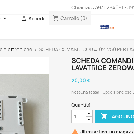
Chiamaci:
3936284091 - 39
shopping_cart


Carrello
(0)
€
Accedi
e elettroniche
SCHEDA COMANDI COD 41021250 PER LAV
SCHEDA COMANDI 
LAVATRICE ZEROW
20,00 €
Nessuna tassa
Spedizione esc
Quantità

AGGIUNG

Ultimi articoli in magaz