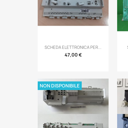
Anteprima

SCHEDA ELETTRONICA PER...
47,00 €
NON DISPONIBILE