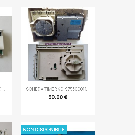
Anteprima

...
SCHEDA TIMER 461975306011...
50,00 €
NON DISPONIBILE