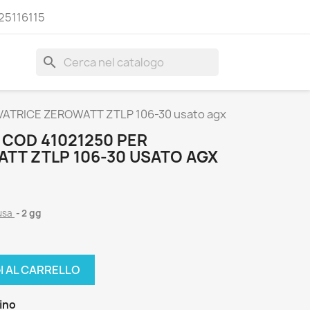
25116115
search
ATRICE ZEROWATT ZTLP 106-30 usato agx
COD 41021250 PER
ATT ZTLP 106-30 USATO AGX
lusa
2 gg
I AL CARRELLO
zino