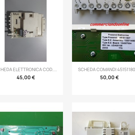
Anteprima
Anteprima


HEDA ELETTRONICA COD....
SCHEDA COMANDI 451511807
45,00 €
50,00 €