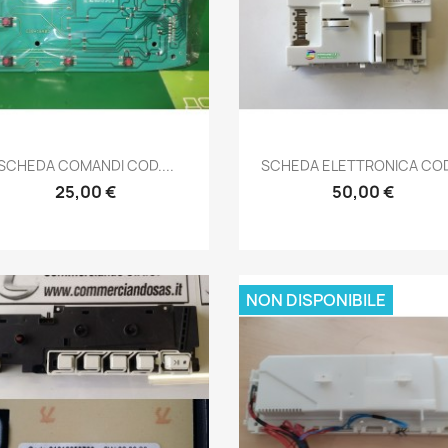
Anteprima
Anteprima


SCHEDA COMANDI COD....
SCHEDA ELETTRONICA COD
25,00 €
50,00 €
NON DISPONIBILE